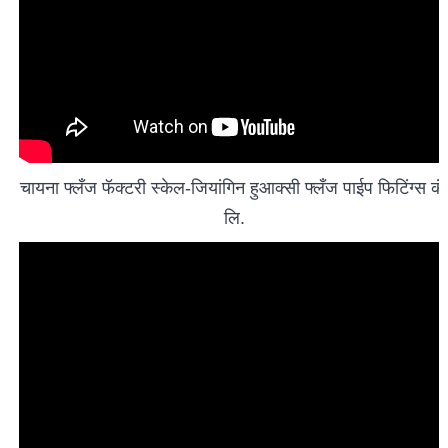
चायना फ्लँज फॅक्टरी स्केल-जियांगिन हुआक्सी फ्लँज पाईप फिटिंग्स कं
लि.