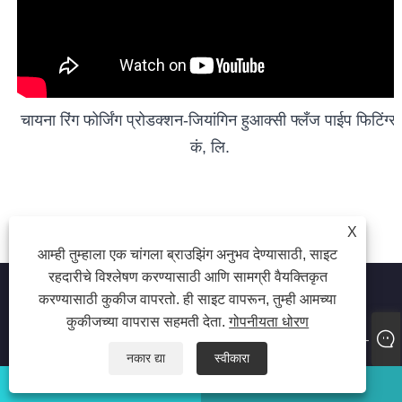
चायना रिंग फोर्जिंग प्रोडक्शन-जियांगिन हुआक्सी फ्लँज पाईप फिटिंग्स
कं, लि.
X
आम्ही तुम्हाला एक चांगला ब्राउझिंग अनुभव देण्यासाठी, साइट
रहदारीचे विश्लेषण करण्यासाठी आणि सामग्री वैयक्तिकृत
करण्यासाठी कुकीज वापरतो. ही साइट वापरून, तुम्ही आमच्या
कुकीजच्या वापरास सहमती देता.
गोपनीयता धोरण
कॉपीराइट © 2022 Jiangyin Huaxi Flange Pipe Fittings Co., Ltd. -
Flange, Ring Forgings, Pipe Fittings - सर्व हक्क राखीव
नकार द्या
स्वीकारा
whatsapp
ईमेल