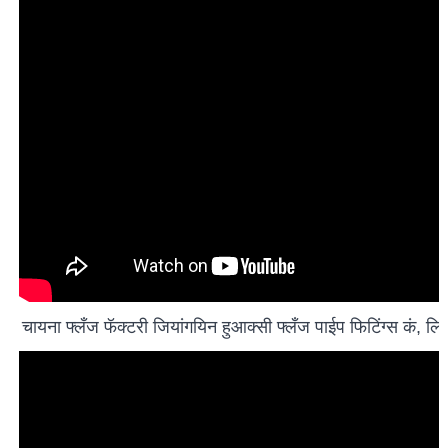
चायना फ्लँज फॅक्टरी जियांगयिन हुआक्सी फ्लँज पाईप फिटिंग्स कं, लि.