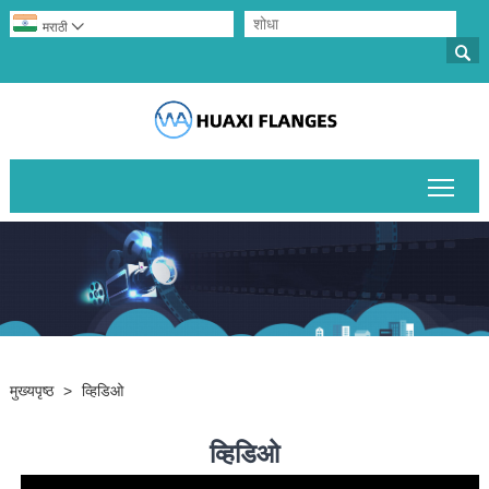
मराठी


मुख्य
मुख्यपृष्ठ
>
व्हिडिओ
व्हिडिओ