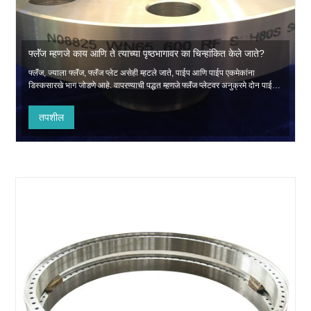
फ्लॅंज म्हणजे काय आणि ते त्याच्या पृष्ठभागावर का चिन्हांकित केले जाते?
फ्लॅंज, ज्याला फ्लॅंज, फ्लॅंज प्लेट असेही म्हटले जाते, पाईप आणि पाईप एकमेकांना
डिस्कसारखे भाग जोडणे आहे. वापरण्याची पद्धत म्हणजे फ्लॅंज प्लेटवर अनुक्रमे दोन पाईप्स,
पाईप फिटिंग्ज किंवा उपकरणे निश्चित करणे.
तपशील