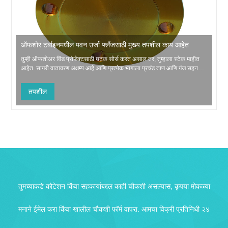
ऑफशोर टर्बाइनमधील पवन उर्जा फ्लँजसाठी मुख्य तपशील काय आहेत
तुम्ही ऑफशोअर विंड प्रोजेक्टसाठी घटक सोर्स करत असाल तर, तुम्हाला स्टेक माहीत
आहेत. सागरी वातावरण अक्षम्य आहे आणि प्रत्येक भागाला प्रचंड ताण आणि गंज सहन
करणे आवश्यक आहे. टर्बाइनच्या संरचनेतील सर्वात गंभीर कनेक्शनपैकी पवन ऊर्जा फ्लँज
आहे. Jiangyin Huaxi Flange Pipe Fittings Co., Ltd मध्ये, आम्ही या मह...
तपशील
तुमच्याकडे कोटेशन किंवा सहकार्याबद्दल काही चौकशी असल्यास, कृपया मोकळ्या
मनाने ईमेल करा किंवा खालील चौकशी फॉर्म वापरा. आमचा विक्री प्रतिनिधी २४