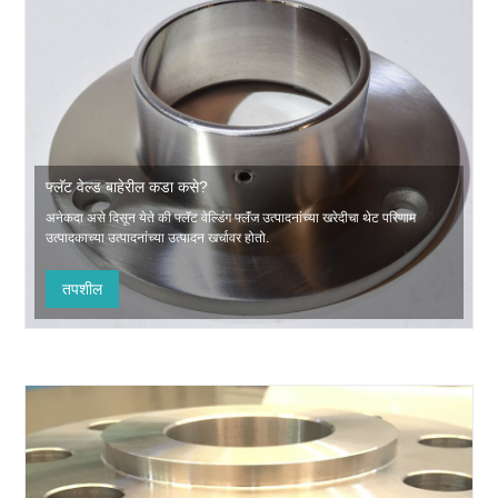
फ्लॅट वेल्ड बाहेरील कडा कसे?
अनेकदा असे दिसून येते की फ्लॅट वेल्डिंग फ्लॅंज उत्पादनांच्या खरेदीचा थेट परिणाम
उत्पादकाच्या उत्पादनांच्या उत्पादन खर्चावर होतो.
तपशील