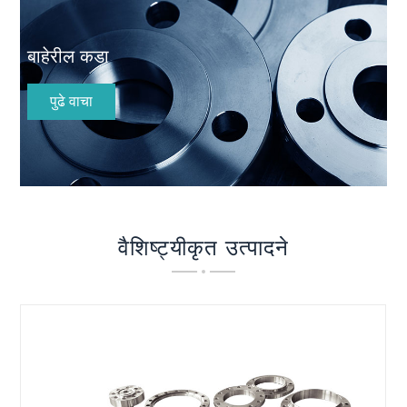
बाहेरील कडा
पुढे वाचा
वैशिष्ट्यीकृत उत्पादने