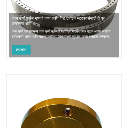
पवन उर्जा फ्लँज म्हणजे काय आणि विंड टर्बाइन स्ट्रक्चर्ससाठी ते का
आवश्यक आहे
पवन उर्जा प्रणालींमध्ये पवन उर्जा फ्लँज हे महत्त्वपूर्ण संरचनात्मक घटक आहेत जे पवन
टर्बाइनच्या टॉवर आणि यंत्रसामग्रीच्या विभागांमध्ये सुरक्षित, उच्च-शक्तीचे कनेक्शन
प्रदान करतात. या सखोल शोधात, आम्ही विंड पॉवर फ्लँज कसे कार्य करतात, त्यांची
रचना आणि साहित्य, उत्पादन मानके, अनुप्रयोग आणि Jiangyin Hua...
तपशील