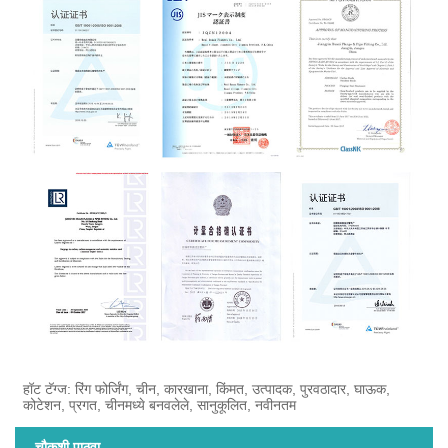
हॉट टॅग्ज: रिंग फोर्जिंग, चीन, कारखाना, किंमत, उत्पादक, पुरवठादार, घाऊक,
कोटेशन, प्रगत, चीनमध्ये बनवलेले, सानुकूलित, नवीनतम
चौकशी पाठवा