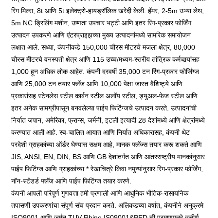
रिंग मिल्स, 8t आणि 5t इलेक्ट्रो-हायड्रॉलिक खरेदी केली. हॅमर, 2-5m उभ्या लेथ,
5m NC ड्रिलिंग मशीन, उष्णता उपचार भट्टी आणि इतर रिंग-प्रकार फोर्जिंग
उत्पादन उपकरणे आणि एंटरप्राइझच्या मुख्य उत्पादनांमध्ये सामरिक समायोजन
लक्षात आले. सध्या, कंपनीकडे 150,000 चौरस मीटरचे मजला क्षेत्र, 80,000
चौरस मीटरचे वनस्पती क्षेत्र आणि 115 उच्च/मध्यम-स्तरीय तांत्रिक कर्मचार्‍यांसह
1,000 हून अधिक लोक आहेत. कंपनी दरवर्षी 35,000 टन रिंग-प्रकार फोर्जिंग्ज
आणि 25,000 टन तयार फ्लॅंज आणि 10,000 पेक्षा जास्त वैशिष्ट्ये आणि
प्रकारांसह स्टेनलेस स्टील कार्बन स्टील अलॉय स्टील, ड्युअल-फेज स्टील आणि
इतर अनेक सामग्रीपासून बनवलेल्या पाईप फिटिंग्जचे उत्पादन करते. उत्पादनांची
निर्यात जपान, अमेरिका, फ्रान्स, जर्मनी, इटली इत्यादी 28 देशांमध्ये आणि क्षेत्रांमध्ये
करण्यात आली आहे. स्व-चालित आयात आणि निर्यात अधिकारासह, कंपनी थेट
परदेशी ग्राहकांच्या ऑर्डर घेण्यास सक्षम आहे, मानक फ्लॅंज्स तयार करू शकते आणि
JIS, ANSI, EN, DIN, BS आणि GB देशांतर्गत आणि आंतरराष्ट्रीय मानकांनुसार
पाईप फिटिंग्ज आणि ग्राहकांच्या * रेखाचित्रे किंवा नमुन्यांनुसार रिंग-प्रकार फोर्जिंग,
नॉन-स्टँडर्ड फ्लॅंज आणि पाईप फिटिंग्ज तयार करणे.
कंपनी आपली परिपूर्ण गुणवत्ता हमी प्रणाली आणि आधुनिक भौतिक-रासायनिक
तपासणी उपकरणांचा संपूर्ण संच प्रदान करते. अलिकडच्या वर्षांत, कंपनीने अनुक्रमे
ISO9001 आणि जर्मन TUV Rhine IS09001&PED ची प्रमाणपत्रे उत्तीर्ण