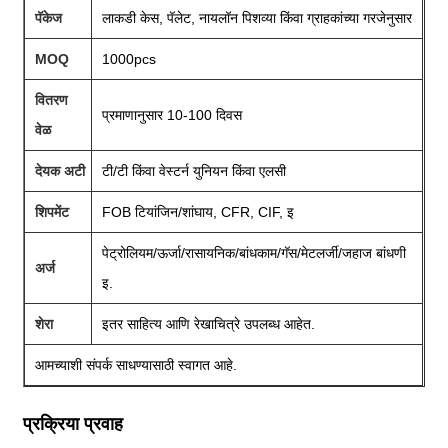
पॅकेज
लाकडी केस, पॅलेट, नायलॉन पिशव्या किंवा ग्राहकांच्या गरजेनुसार
MOQ
1000pcs
वितरण
प्रमाणानुसार 10-100 दिवस
वेळ
देयक अटी
टी/टी किंवा वेस्टर्न युनियन किंवा एलसी
शिपमेंट
FOB टियांजिन/शांघाय, CFR, CIF, इ
पेट्रोलियम/ऊर्जा/रासायनिक/बांधकाम/गॅस/मेटलर्जी/जहाज बांधणी
अर्ज
इ.
शेरा
इतर साहित्य आणि रेखाचित्रे उपलब्ध आहेत.
आमच्याशी संपर्क साधण्यासाठी स्वागत आहे.
प्रक्रिया प्रवाह