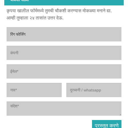
कृपया खालील फॉर्ममध्ये तुमची चौकशी करण्यास मोकळ्या मनाने द्या.
आम्ही तुम्हाला २४ तासांत उत्तर देऊ.