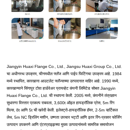
Jiangyin Huaxi Flange Co., Ltd., Jiangsu Huaxi Group Co., Ltd.
चा अधीनस्थ उपक्रम, चीनमधील फ्लॅंज आणि पाईप फिटिंगचा उपक्रम आहे. 1984
मध्ये स्थापित, कारखाना आउटलेट फ्लॅंज्सच्या उत्पादनात माहिर आहे. 1990 मध्ये,
कारखान्याने सिंगापूर टोवा हार्डवेअर प्रायव्हेट कंपनी लिमिटेड सोबत Jiangyin
Huaxi Flange Co., Ltd. ची स्थापना केली. 2005 मध्ये, कंपनीने तंत्रज्ञान
सुधारणा विस्तार प्रकल्प राबवला, 3,600t ऑइल हायड्रॉलिक प्रेस, 5m रिंग
मिल्स, 8t आणि 5t ची खरेदी केली. इलेक्ट्रो-हायड्रॉलिक हॅमर, 2-5m व्हर्टिकल
लेथ, 5m NC ड्रिलिंग मशीन, उष्णता उपचार भट्टी आणि इतर रिंग-प्रकार फोर्जिंग
उत्पादन उपकरणे आणि एंटरप्राइझच्या मुख्य उत्पादनांमध्ये सामरिक समायोजन