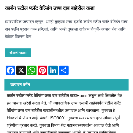
कार्बन स्टील फ्लॅट वेल्डिंग उच्च दाब बाहेरील कडा
व्यावसायिक उत्पादन म्हणून, आम्ही तुम्हाला उच्च दर्जाचे कार्बन स्टील फ्लॅट वेल्डिंग उच्च
दाब फ्लॅंज प्रदान करू इच्छितो. आणि आम्ही तुम्हाला सर्वोत्तम विक्री-पश्चात सेवा आणि
वेळेवर वितरण देऊ.
चौकशी पाठवा
Facebook
X
WhatsApp
Pinterest
LinkedIn
Share
उत्पादन वर्णन
कार्बन स्टील फ्लॅट वेल्डिंग उच्च दाब बाहेरील कडा
Huaxi कडून कमी किमतीत मेड
इन चायना खरेदी करता येते, जी व्यावसायिक उच्च दर्जाची आहे
कार्बन स्टील फ्लॅट
वेल्डिंग उच्च दाब बाहेरील कडा
चीनमधील उत्पादक आणि कारखाना. गुणवत्ता हे
Huaxi चे जीवन आहे. कंपनी ISO9001 गुणवत्ता व्यवस्थापन प्रणालीच्या संपूर्ण
श्रेणीचा प्रचार करते. गुणवत्ता विभाग थेट महाव्यवस्थापकांना अहवाल देतो आणि
उत्पादन तपासणी आणि चाचणीसाठी जबाबदार असतो. ते उत्पादन प्रक्रियेच्या