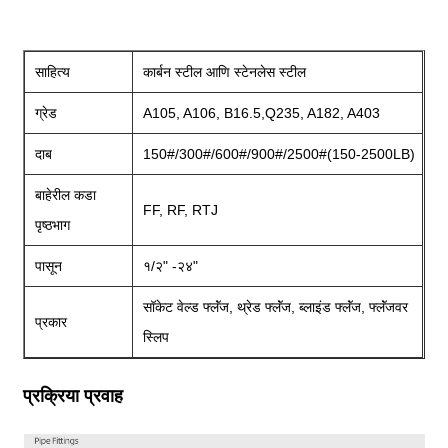
साहित्य
कार्बन स्टील आणि स्टेनलेस स्टील
ग्रेड
A105, A106, B16.5,Q235, A182, A403
दाब
150#/300#/600#/900#/2500#(150-2500LB)
बाहेरील कडा
FF, RF, RTJ
पृष्ठभाग
पासून
१/२" -२४"
सॉकेट वेल्ड फ्लॅंज, थ्रेड फ्लॅंज, ब्लाइंड फ्लॅंज, फ्लॅंजवर
प्रकार
स्लिप
प्रक्रिया प्रवाह