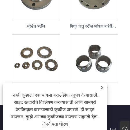
थ्रेडेड फ्लॅंज
मिश्र धातु स्टील आंधळा बाहेरील कडा
X
फ्लॅट फ्लॅंज
विशेष बाहेरील कडा
आम्ही तुम्हाला एक चांगला ब्राउझिंग अनुभव देण्यासाठी,
साइट रहदारीचे विश्लेषण करण्यासाठी आणि सामग्री
वैयक्तिकृत करण्यासाठी कुकीज वापरतो. ही साइट
वापरून, तुम्ही आमच्या कुकीजच्या वापरास सहमती देता.
गोपनीयता धोरण
कॉपीराइट © 2022 Jiangyin Huaxi Flange Pipe Fittings Co., Ltd. -