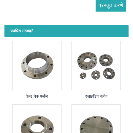
संबंधित उत्पादने
वेल्ड नेक फ्लॅंज
स्लाइडिंग फ्लॅंज