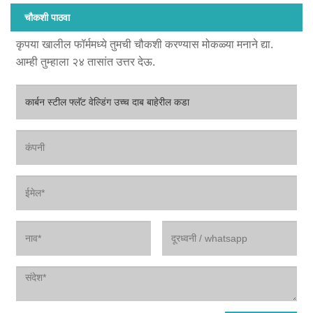
चौकशी पाठवा
कृपया खालील फॉर्ममध्ये तुमची चौकशी करण्यास मोकळ्या मनाने द्या.
आम्ही तुम्हाला २४ तासांत उत्तर देऊ.