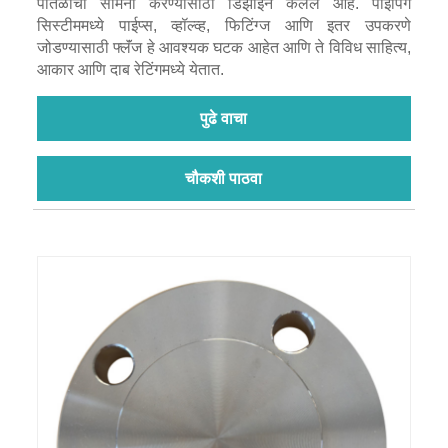
पातळीचा सामना करण्यासाठी डिझाइन केलेले आहे. पाइपिंग
सिस्टीममध्ये पाईप्स, व्हॉल्व्ह, फिटिंग्ज आणि इतर उपकरणे
जोडण्यासाठी फ्लॅंज हे आवश्यक घटक आहेत आणि ते विविध साहित्य,
आकार आणि दाब रेटिंगमध्ये येतात.
पुढे वाचा
चौकशी पाठवा