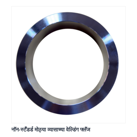
नॉन-स्टँडर्ड मोठ्या व्यासाच्या वेल्डिंग फ्लॅंज