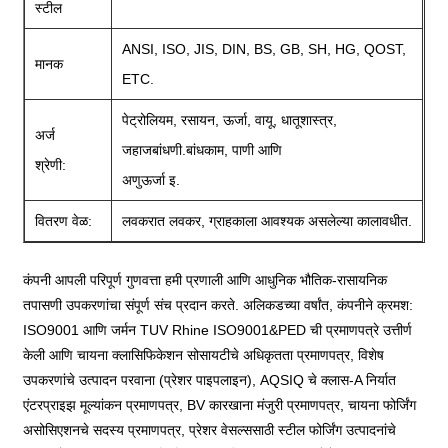
स्टील
ANSI, ISO, JIS, DIN, BS, GB, SH, HG, QOST,
मानक
ETC.
पेट्रोलियम, रसायन, ऊर्जा, वायू, धातूशास्त्र,
अर्ज
जहाजबांधणी.बांधकाम, पाणी आणि
श्रेणी:
अणुऊर्जा इ.
वितरण वेळ:
लवकरात लवकर, ग्राहकाला आवश्यक असलेल्या कालावधीत.
कंपनी आपली परिपूर्ण गुणवत्ता हमी प्रणाली आणि आधुनिक भौतिक-रासायनिक
तपासणी उपकरणांचा संपूर्ण संच प्रदान करते. अलिकडच्या वर्षांत, कंपनीने क्रमश:
ISO9001 आणि जर्मन TUV Rhine ISO9001&PED ची प्रमाणपत्रे उत्तीर्ण
केली आणि चायना क्लासिफिकेशन सोसायटीचे अधिकृतता प्रमाणपत्र, विशेष
उपकरणांचे उत्पादन परवाना (प्रेशर पाइपलाइन), AQSIQ चे क्लास-A निर्यात
एंटरप्राइझ मूल्यांकन प्रमाणपत्र, BV कारखाना मंजुरी प्रमाणपत्र, चायना फोर्जिंग
असोसिएशनचे सदस्य प्रमाणपत्र, प्रेशर वेसल्ससाठी स्टील फोर्जिंग उत्पादनांचे