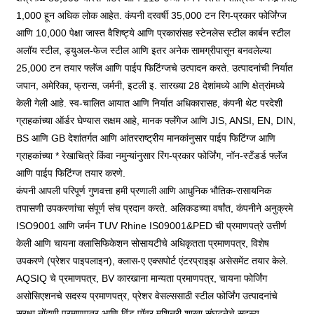
1,000 हून अधिक लोक आहेत. कंपनी दरवर्षी 35,000 टन रिंग-प्रकार फोर्जिंग्ज
आणि 10,000 पेक्षा जास्त वैशिष्ट्ये आणि प्रकारांसह स्टेनलेस स्टील कार्बन स्टील
अलॉय स्टील, ड्युअल-फेज स्टील आणि इतर अनेक सामग्रीपासून बनवलेल्या
25,000 टन तयार फ्लॅंज आणि पाईप फिटिंग्जचे उत्पादन करते. उत्पादनांची निर्यात
जपान, अमेरिका, फ्रान्स, जर्मनी, इटली इ. सारख्या 28 देशांमध्ये आणि क्षेत्रांमध्ये
केली गेली आहे. स्व-चालित आयात आणि निर्यात अधिकारासह, कंपनी थेट परदेशी
ग्राहकांच्या ऑर्डर घेण्यास सक्षम आहे, मानक फ्लॅंगेज आणि JIS, ANSI, EN, DIN,
BS आणि GB देशांतर्गत आणि आंतरराष्ट्रीय मानकांनुसार पाईप फिटिंग्ज आणि
ग्राहकांच्या * रेखाचित्रे किंवा नमुन्यांनुसार रिंग-प्रकार फोर्जिंग, नॉन-स्टँडर्ड फ्लॅंज
आणि पाईप फिटिंग्ज तयार करणे.
कंपनी आपली परिपूर्ण गुणवत्ता हमी प्रणाली आणि आधुनिक भौतिक-रासायनिक
तपासणी उपकरणांचा संपूर्ण संच प्रदान करते. अलिकडच्या वर्षांत, कंपनीने अनुक्रमे
ISO9001 आणि जर्मन TUV Rhine IS09001&PED ची प्रमाणपत्रे उत्तीर्ण
केली आणि चायना क्लासिफिकेशन सोसायटीचे अधिकृतता प्रमाणपत्र, विशेष
उपकरणे (प्रेशर पाइपलाइन), क्लास-ए एक्सपोर्ट एंटरप्राइझ असेसमेंट तयार केले.
AQSIQ चे प्रमाणपत्र, BV कारखाना मान्यता प्रमाणपत्र, चायना फोर्जिंग
असोसिएशनचे सदस्य प्रमाणपत्र, प्रेशर वेसल्ससाठी स्टील फोर्जिंग उत्पादनांचे
सुरक्षा नोंदणी प्रमाणपत्र आणि विंड पॉवर मशिनरी शाखा संघटनेचे सदस्य