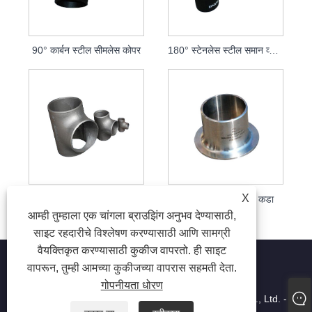
90° कार्बन स्टील सीमलेस कोपर
180° स्टेनलेस स्टील समान व्यासाचा स्टँप केलेला सीमलेस कोपर
X
स्टेनलेस स्टील मोठे आणि लहान डोके कमी करणारे
स्टेनलेस स्टील बाहेरील कडा
आम्ही तुम्हाला एक चांगला ब्राउझिंग अनुभव देण्यासाठी,
साइट रहदारीचे विश्लेषण करण्यासाठी आणि सामग्री
वैयक्तिकृत करण्यासाठी कुकीज वापरतो. ही साइट
वापरून, तुम्ही आमच्या कुकीजच्या वापरास सहमती देता.
गोपनीयता धोरण
कॉपीराइट © 2022 Jiangyin Huaxi Flange Pipe Fittings Co., Ltd. -