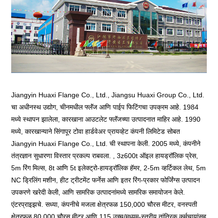
Jiangyin Huaxi Flange Co., Ltd., Jiangsu Huaxi Group Co., Ltd.
चा अधीनस्थ उद्योग, चीनमधील फ्लॅंज आणि पाईप फिटिंगचा उपक्रम आहे. 1984
मध्ये स्थापन झालेला, कारखाना आउटलेट फ्लॅंजच्या उत्पादनात माहिर आहे. 1990
मध्ये, कारखान्याने सिंगापूर टोवा हार्डवेअर प्रायव्हेट कंपनी लिमिटेड सोबत
Jiangyin Huaxi Flange Co., Ltd. ची स्थापना केली. 2005 मध्ये, कंपनीने
तंत्रज्ञान सुधारणा विस्तार प्रकल्प राबवला. , 3z600t ऑइल हायड्रॉलिक प्रेस,
5m रिंग मिल्स, 8t आणि 5t इलेक्ट्रो-हायड्रॉलिक हॅमर, 2-5m व्हर्टिकल लेथ, 5m
NC ड्रिलिंग मशीन, हीट ट्रीटमेंट फर्नेस आणि इतर रिंग-प्रकार फोर्जिंग्स उत्पादन
उपकरणे खरेदी केली, आणि सामरिक उत्पादनांमध्ये सामरिक समायोजन केले.
एंटरप्राइझचे. सध्या, कंपनीचे मजला क्षेत्रफळ 150,000 चौरस मीटर, वनस्पती
क्षेत्रफळ 80,000 चौरस मीटर आणि 115 उच्च/मध्यम-स्तरीय तांत्रिक कर्मचार्‍यांसह